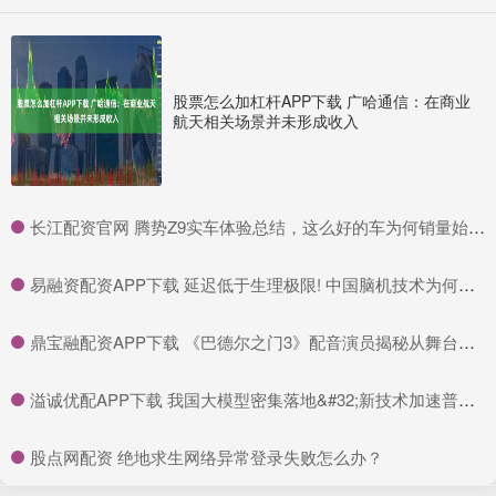
股票怎么加杠杆APP下载 广哈通信：在商业
航天相关场景并未形成收入
​长江配资官网 腾势Z9实车体验总结，这么好的车为何销量始终未见起色，或在于产品定位和市场认知尚未突破
​易融资配资APP下载 延迟低于生理极限! 中国脑机技术为何让瘫痪者重获新生?
​鼎宝融配资APP下载 《巴德尔之门3》配音演员揭秘从舞台到游戏的挑战与乐趣
​溢诚优配APP下载 我国大模型密集落地&#32;新技术加速普惠应用
​股点网配资 绝地求生网络异常登录失败怎么办？