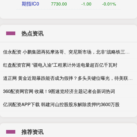
期指IC0
7730.00
-1.00
-0.01%
热点资讯
佳永配资 小鹏集团再拓摩洛哥、突尼斯市场，北非“战略铁三角”成型
红盘配资官网 “疆电入渝”工程累计外送电量超百亿千瓦时
道正网 黄金近期暴跌能否成为假摔？多头关键位曝光，待美联储定生死
360配资网官网 收藏！9图速览经济主题记者会新词热词
亿润配资APP下载 韩建河山控股股东解除质押约3600万股
推荐资讯