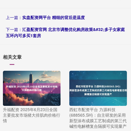
上一篇：
实盘配资网平台 精细的背后是温度
下一篇：
汇盈配资官网 北京市调整优化购房政策&#32;多子女家庭
五环内可多买1套房
相关文章
升福配资 2025年6月23日全国
西虹市配资平台 力源科技
主要批发市场猪大排肌肉价格行
(688565.SH)：自主研发的采用
情
新型涂布成膜工艺制成的第三代
碱性电解槽复合隔膜可实现量产