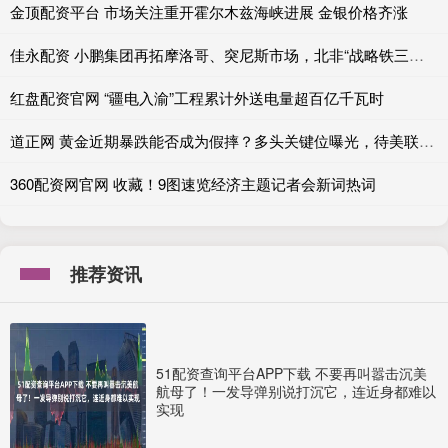
金顶配资平台 市场关注重开霍尔木兹海峡进展 金银价格齐涨
佳永配资 小鹏集团再拓摩洛哥、突尼斯市场，北非“战略铁三角”成型
红盘配资官网 “疆电入渝”工程累计外送电量超百亿千瓦时
道正网 黄金近期暴跌能否成为假摔？多头关键位曝光，待美联储定生死
360配资网官网 收藏！9图速览经济主题记者会新词热词
推荐资讯
51配资查询平台APP下载 不要再叫嚣击沉美
航母了！一发导弹别说打沉它，连近身都难以
实现