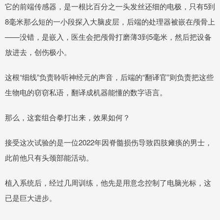
它的前端传感器，是一根比百分之一头发丝还细的电极，只有5到
8毫米那么短的一小段探入大脑皮层，后端的处理器被嵌在颅骨上
——没错，是嵌入，医生会把颅骨打磨薄3到5毫米，然后把设备
放进去，创伤极小。
这根“细线”负责聆听神经元的声音，后端的“翻译官”则负责把这些
生物电的窃窃私语，翻译成机器能懂的数字语言。
那么，这套组合拳打出来，效果如何？
接受这次试验的是一位2022年因脊髓损伤导致四肢瘫痪的男士，
此前他只有头颈部能活动。
植入系统后，经过几周训练，他先是用意念控制了电脑光标，这
已是巨大进步。