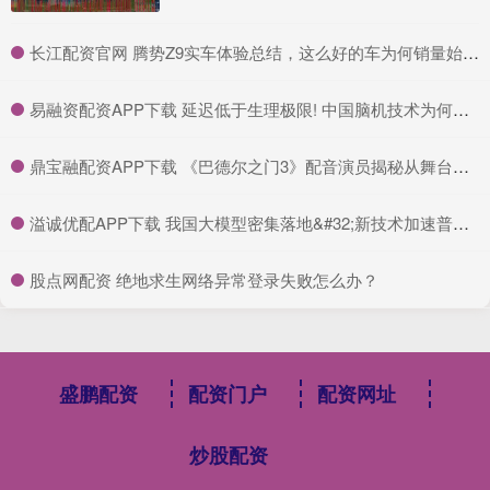
​长江配资官网 腾势Z9实车体验总结，这么好的车为何销量始终未见起色，或在于产品定位和市场认知尚未突破
​易融资配资APP下载 延迟低于生理极限! 中国脑机技术为何让瘫痪者重获新生?
​鼎宝融配资APP下载 《巴德尔之门3》配音演员揭秘从舞台到游戏的挑战与乐趣
​溢诚优配APP下载 我国大模型密集落地&#32;新技术加速普惠应用
​股点网配资 绝地求生网络异常登录失败怎么办？
盛鹏配资
配资门户
配资网址
炒股配资