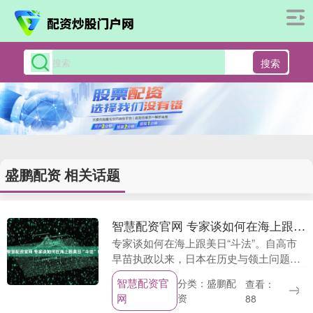
搜索
盛鹏配资 相关话题
智慧配资官网 专家谈如何在海上跟美日“斗法”！
专家谈如何在海上跟美日“斗法”。自高市
早苗执政以来，日本在历史与领土问题上
不断制造事端、兴风作浪：高市屡屡发表
智慧配资官
分类：盛鹏配
查看：
罔顾事实、错误至极的言论；加速在琉球
网
资
88
群岛部署具有进....