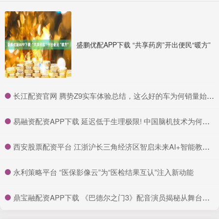
盛鹏优配APP下载 “共享药房”开出便民“暖方”
​长江配资官网 腾势Z9实车体验总结，这么好的车为何销量始终未见起色，或在于产品定位和市场认知尚未突破
​易融资配资APP下载 延迟低于生理极限! 中国脑机技术为何让瘫痪者重获新生?
​西安股票配资平台 江浙沪长三角经济区智启未来AI+智能教育合作大会在盐城举行
​永利策略平台 “医保影像云”为“医检结果互认”注入新动能
​鼎宝融配资APP下载 《巴德尔之门3》配音演员揭秘从舞台到游戏的挑战与乐趣