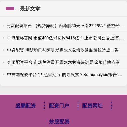
最新文章
元富配资平台 【现货异动】丙烯腈30天上涨27.18%！低空经济+商业航天需求放量，供应收缩推升报价
中博策略官网 市值400亿却回购8416亿？ 上市公司公告上演\＂万倍乌龙\＂
中岩配资 伊朗称已与阿曼就霍尔木兹海峡通航路线达成一致
金顶配资平台 市场关注重开霍尔木兹海峡进展 金银价格齐涨
中祥网配资平台 “黑色星期五”的导火索？Semianalysis报告“重创”美光
盛鹏配资
配资门户
配资网址
炒股配资