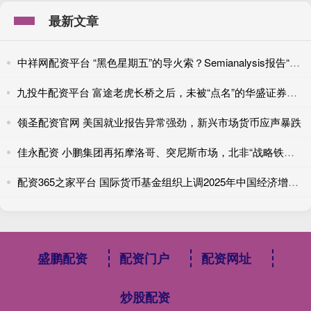
最新文章
中祥网配资平台 “黑色星期五”的导火索？Semianalysis报告“重创”美光
九投牛配资平台 富途老虎长桥之后，未被“点名”的华盛证券也将清理内地业务
领圣配资官网 美国就业报告异常强劲，新兴市场货币应声暴跌
佳永配资 小鹏集团再拓摩洛哥、突尼斯市场，北非“战略铁三角”成型
配资365之家平台 国际货币基金组织上调2025年中国经济增速预期
盛鹏配资
配资门户
配资网址
炒股配资