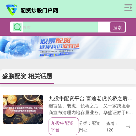
搜索
盛鹏配资 相关话题
九投牛配资平台 富途老虎长桥之后，未被“点名”的华盛证券也将清理内地业务
继富途、老虎、长桥之后，又一家跨境券
商宣布清理内地存量业务。华盛证券于6月
6日上午向客户发布的通知称，自北京时间
九投牛配资
分类：配资
查看：
6月15日起，华盛证券将对存量投资者账
平台
网址
126
户在中国内....