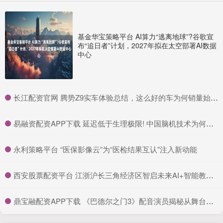
基金华宝策略平台 AI算力“逃离地球”?谷歌宣
布“追日者”计划，2027年拟在太空部署AI数据
中心
​长江配资官网 腾势Z9实车体验总结，这么好的车为何销量始终未见起色，或在于产品定位和市场认知尚未突破
​易融资配资APP下载 延迟低于生理极限! 中国脑机技术为何让瘫痪者重获新生?
​永利策略平台 “医保影像云”为“医检结果互认”注入新动能
​西安股票配资平台 江浙沪长三角经济区智启未来AI+智能教育合作大会在盐城举行
​鼎宝融配资APP下载 《巴德尔之门3》配音演员揭秘从舞台到游戏的挑战与乐趣