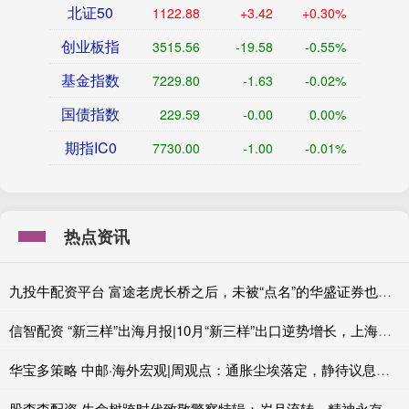
北证50
1122.88
+3.42
+0.30%
创业板指
3515.56
-19.58
-0.55%
基金指数
7229.80
-1.63
-0.02%
国债指数
229.59
-0.00
0.00%
期指IC0
7730.00
-1.00
-0.01%
热点资讯
九投牛配资平台 富途老虎长桥之后，未被“点名”的华盛证券也将清理内地业务
信智配资 “新三样”出海月报|10月“新三样”出口逆势增长，上海贡献最大
华宝多策略 中邮·海外宏观|周观点：通胀尘埃落定，静待议息会议
股查查配资 生命树跨时代致敬警察特辑：岁月流转，精神永存