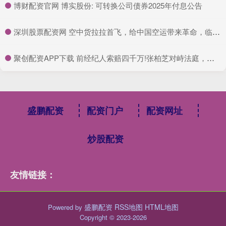
​博财配资官网 博实股份: 可转换公司债券2025年付息公告
​深圳股票配资网 空中货拉拉首飞，给中国空运带来革命，临空轰炸更有新选择
​聚创配资APP下载 前经纪人索赔四千万!张柏芝对峙法庭，现实版农夫与蛇谁在说谎?
盛鹏配资
配资门户
配资网址
炒股配资
友情链接：
盛鹏配资
RSS地图
HTML地图
Powered by
Copyright
© 2023-2026